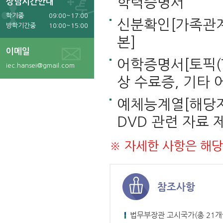
학력증명서
상담시간안내
학기중
09:00~17:00
신분확인[가족관계
방학기간중
10:00~15:00
본]
이메일
어학증명서[토픽(T
iec.hansei@gmail.com
상 수료증, 기타 
예체능계열[해당자 
DVD 관련 자료 
※ 자세한 사항은 해당