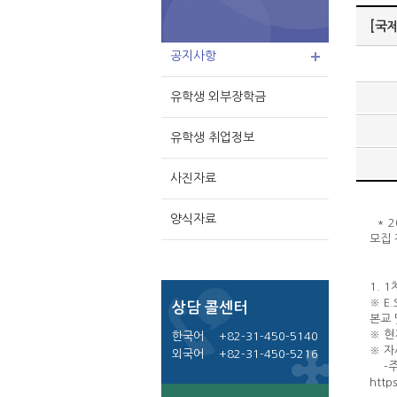
[국
공지사항
유학생 외부장학금
유학생 취업정보
사진자료
양식자료
* 2
모집
1. 
※ E
상담 콜센터
본교 
※ 현
한국어
+82-31-450-5140
※ 자
외국어
+82-31-450-5216
-주한
http