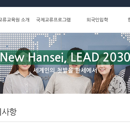
교류교육원 소개
국제교류프로그램
외국인입학
New Hansei, LEAD 203
세계인의 첫발을 한세에서
지사항