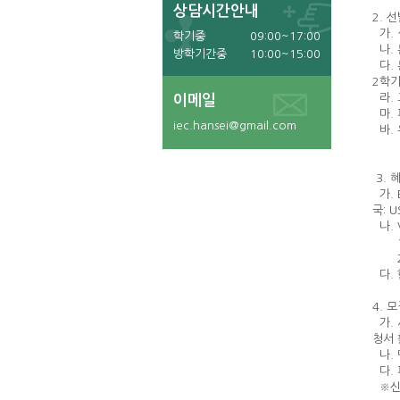
상담시간안내
2. 
가. 
학기중
09:00~17:00
나. 
방학기간중
10:00~15:00
다. 
2학기
라. 
이메일
마. 
iec.hansei@gmail.com
바. 
소수
3. 
가. 
국: U
나. 
1) 
2) 
다. 
4. 
가. 
청서 
나. 
다. 
※신청