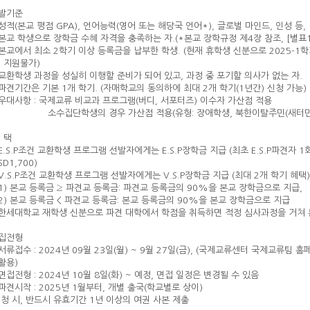
선발기준
성적(본교 평점 GPA), 언어능력(영어 또는 해당국 언어*), 글로벌 마인드, 인성
본교 학생으로 장학금 수혜 자격을 충족하는 자.(*본교 장학규정 제4장 참조, [별표
본교에서 최소 2학기 이상 등록금을 납부한 학생. (현재 휴학생 신분으로 2025-1학
 지원불가)
교환학생 과정을 성실히 이행할 준비가 되어 있고, 과정 중 포기할 의사가 없는 자.
파견기간은 기본 1개 학기. (자매학교의 동의하에 최대 2개 학기(1년간) 신청 가능)
우대사항 : 국제교류 비교과 프로그램(버디, 서포터즈) 이수자 가산점 적용
집단학생의 경우 가산점 적용(유형: 장애학생, 북한이탈주민(새터민),
혜 택
E.S.P조건 교환학생 프로그램 선발자에게는 E.S.P장학금 지급 (최초 E.S.P파견자 1회 
SD1,700)
V.S.P조건 교환학생 프로그램 선발자에게는 V.S.P장학금 지급 (최대 2개 학기 혜택) (
본교 등록금 ≥ 파견교 등록금: 파견교 등록금의 90%을 본교 장학금으로 지급,
본교 등록금 < 파견교 등록금: 본교 등록금의 90%을 본교 장학금으로 지급
한세대학교 재학생 신분으로 파견 대학에서 학점을 취득하면 적정 심사과정을 거쳐 
모집전형
서류접수 : 2024년 09월 23일(월) ~ 9월 27일(금), (국제교류센터 국제교류
활용)
면접전형 : 2024년 10월 8일(화) ~ 예정, 면접 일정은 변경될 수 있음
파견시작 : 2025년 1월부터, 개별 출국(학교별로 상이)
 시, 반드시 유효기간 1년 이상의 여권 사본 제출