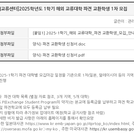
제교류센터]2025학년도 1학기 해외 교류대학 파견 교환학생 1차 모집
글쓴이 : 관
첨부파일
[붙임1] 2025-1학기_해외 교류대학_파견 교환학생_모집_안내
첨부파일
양식) 파견 교환학생 신청서.doc
첨부파일
양식) 파견 교환학생 신청서.pdf
025-1학기 파견 대학별 모집마감 일정을 기준으로 1차(일본, 말레이시아 등의 지역),
 진행
1차 파견 대학 목록 (별첨 자료 참조, 3개 지역, 5개 대학)
.S.P(Exchange Student Program의 약자)는 본교에 등록금을 납부하고 파견 
및 파견학교에 모두 등록금 납부 필요.
지 상황에 따라 추가정보 업데이트 예정(학교 공지사항 참조 바람)
세한 비자 발급 사항은 아래의 홈페이지를 통해서 확인요망
 일본대사관: https://www.kr.emb-japan.go.jp/itprtop_ko/index.ht
s://overseas.mofa.go.kr›my-ko , 주한 미국대사관:
https://kr.usembassy.g