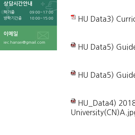
상담시간안내
학기중
09:00~17:00
HU Data3) Curri
방학기간중
10:00~15:00
이메일
iec.hansei@gmail.com
HU Data5) Guide
HU Data5) Guide
HU_Data4) 2018-
University(CN)A.jp