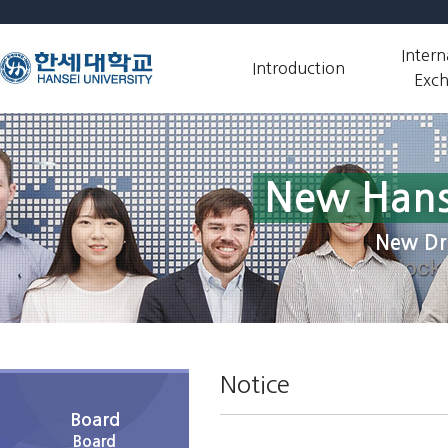
Intern
Introduction
Exc
New Hans
New Dr
Notice
Board
Board