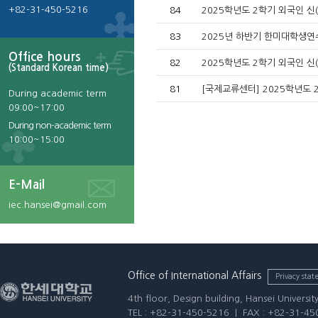
+82-31-450-5216
84
2025학년도 2학기 외국인 신
83
2025년 하반기 한미대학생연수
Office hours
82
2025학년도 2학기 외국인 신
(Standard Korean time)
81
[국제교류센터] 2025학년도 
During academic term
09:00~17:00
During non-academic term
10:00~15:00
E-Mail
iec.hansei@gmail.com
Office of International Affairs
Privacy sta
4th floor, Design building, Hansei Univers
TEL : +82-31-450-5216 | FAX : +82-31-45